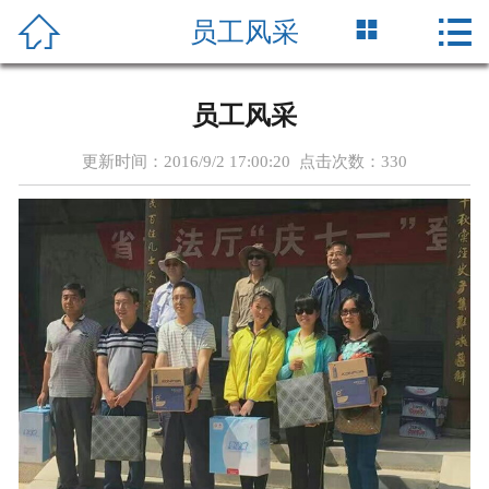





员工风采
首页
新闻中心
员工风采
单位简介
更新时间：2016/9/2 17:00:20 点击次数：
330
公证人员
党的建设
国信动态
办证指南
收费标准
业务研究