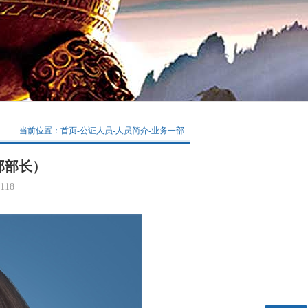
当前位置：
首页
-
公证人员
-
人员简介
-
业务一部
部部长）
118