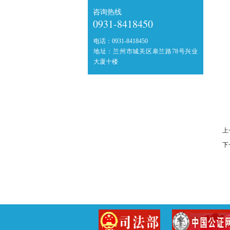
咨询热线
0931-8418450
电话：
0931-8418450
地址：
兰州市城关区皋兰路78号兴业
大厦十楼
上
下