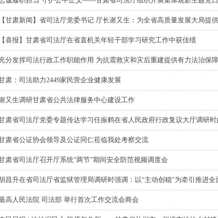
忠诚履职担当 守护公平正义——甘肃省司法厅组织开展集体观影主题党
【甘肃新闻】省司法厅党委书记 厅长谢又生：为全省高质量发展大局提
【喜报】甘肃省司法厅在省直机关年轻干部学习研究工作中获佳绩
充分发挥司法行政工作职能作用 为抗震救灾和灾后重建提供有力法治保
甘肃：司法助力2449家民营企业健康发展
谢又生调研甘肃省公共法律服务中心建设工作
甘肃省司法厅党委专题传达学习任振鹤在省人民政府行政复议大厅调研时
甘肃省公证协会领导及公证同仁莅临我处考察交流
甘肃省司法厅召开厅系统“两节”期间安全防范视频调度会
胡昌升在省司法厅省监狱管理局调研时强调：以“主动创稳”为牵引推进全
最高人民法院 司法部 举行首次工作交流会商会