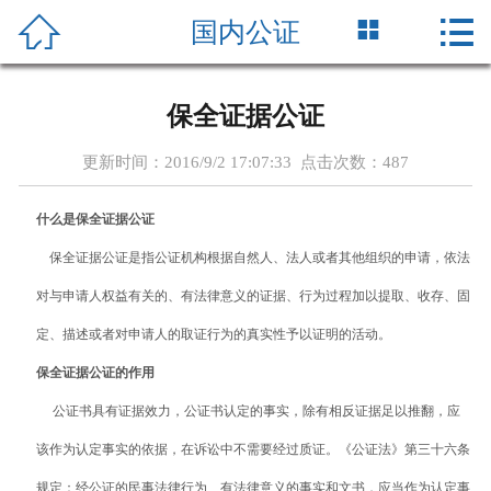





国内公证
首页
新闻中心
保全证据公证
单位简介
更新时间：2016/9/2 17:07:33 点击次数：
487
公证人员
什么是保全证据公证
党的建设
保全证据公证是指公证机构根据自然人、法人或者其他组织的申请，依法
对与申请人权益有关的、有法律意义的证据、行为过程加以提取、收存、固
国信动态
定、描述或者对申请人的取证行为的真实性予以证明的活动。
办证指南
保全证据公证的作用
公证书具有证据效力，公证书认定的事实，除有相反证据足以推翻，应
收费标准
该作为认定事实的依据，在诉讼中不需要经过质证。《公证法》第三十六条
业务研究
规定：经公证的民事法律行为、有法律意义的事实和文书，应当作为认定事