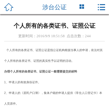





涉台公证
首页
新闻中心
个人所有的各类证书、证照公证
单位简介
更新时间：2016/9/9 18:51:58 点击次数：
244
公证人员
个人所有的各类证书、证照公证是指公证机构根据当事人的申请，依法对其
党的建设
个人所有的各类证书、证照的真实性予以证明的活动。
国信动态
办理个人所有的各类证书、证照公证一般需要提交的材料
办证指南
1
、申请人的有效身份证件。
2
、申请人的《居民户口簿》，集体户籍的申请人提供《常住人口登记卡》本
收费标准
人页原件。
业务研究